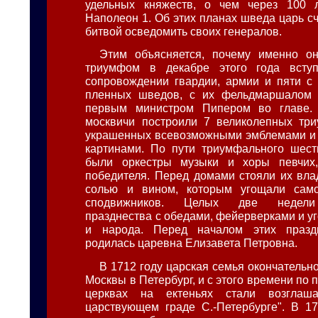
удельных княжеств, о чем через 100 
Наполеон 1. Об этих планах шведа царь с
битвой осведомить своих генералов.
Этим объясняется, почему именно 
триумфом в декабре этого года всту
сопровождении гвардии, армии и пяти с
пленных шведов, с их фельдмаршалом
первым министром Пипером во главе.
москвичи построили 7 великолепных три
украшенных всевозможными эмблемами и 
картинами. По пути триумфального шест
были оркестры музыки и хоры певчих
победителя. Перед домами стояли их вла
солью и вином, которым угощали сам
сподвижников. Целых две недели
празднества с обедами, фейерверками и у
и народа. Перед началом этих празд
родилась царевна Елизавета Петровна.
В 1712 году царская семья окончательн
Москвы в Петербург, и с этого времени по п
церквах на ектеньях стали возглаш
царствующем граде С.-Петербурге". В 1