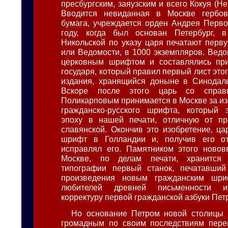
пресбургским, заяузским и всего Кокуя (Н
Вводится невиданная в Москве гербо
бумага, учреждается орден Андрея Перво
году, когда был основан Петербург, 
Никольской по указу царя печатают перву
или Ведомости, в 1000 экземпляров. Ведо
церковным шрифтом и составлялись при
государя, который правил первый лист это
издания, хранящийся доныне в Синодаль
Вскоре после этого царь со справ
Поликарповым принимается в Москве за из
гражданско-русского шрифта, который 
эпоху в нашей печати, отличную от пр
славянской. Окончив это изобретение, ца
шрифт в Голландии и, получив его от
исправлял его. Памятником этого новов
Москве, по делам печати, хранится
типографии первый станок, печатавший
произведения новым гражданским шри
любителей древней письменности изд
корректуру первой гражданской азбуки Пет
Но основание Петром новой столицы 
громадным по своим последствиям пере