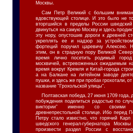
Москвы.
Сам Петр Великий с большим вниман
вдовствующей столице. И это было не тол
вторгшийся в пределы России шведский
двинуться на самую Москву и здесь продик
эту нору, опустошив дороги к древней ст
укреплять ее и надзор за устройством
фортеций поручил царевичу Алексею. Н
этим, он в страдную пору Великой Севе
время лично посетить родимый город
москвичей, встревоженных ожидаемым на
время вокруг Кремля и Китай-города стро
а на Балкане на литейном заводе деяте
пушки, и здесь же при пробах грохотали, от
название "Грохольской улицы".
Полтавская победа, 27 июня 1709 года,
побуждения поделиться радостью по случ
виктории" именно со своими 
древнепрестольной столице. Ибо перед П
Петру стало известно, что горячий Карл 
шведского генерал-губернатора Москвы
произвести раздел России с восстан