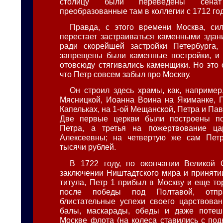
столицу были переведены сена
преобразованные там в коллегии с 1712 го
Правда, с этого времени Москва, си
перестает застраиваться каменными здани
ради скорейшей застройки Петербурга,
запрещены были каменные постройки, и 
отовсюду стягивались каменщики. Но это 
что Петр совсем забыл про Москву.
Он строил здесь храмы, как, например
Мясницкой, Иоанна Воина на Якиманке, 
Капельках, на 1-ой Мещанской, Петра и Па
Две первые церкви были построены п
Петра, а третья на пожертвование ц
Алексеевны; на четвертую же сам Пет
тысячи рублей.
В 1722 году, по окончании Великой 
заключении Ништадтского мира и приняти
титула, Петр 1 прибыл в Москву и еще то
после победы под Полтавой, отпра
блистательные успехи своего царствован
балы, маскарады, обеды и даже потеш
Москве флота (на колеса ставились с по