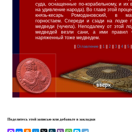
суда, оснащенные по-корабельному, и их 
на удивление народа). Во главе этой проце
князь-кесарь Ромодановский, в ма
горностаем. Спереди и сзади на лодке 
медведи (чучела). Неподалеку от этой л
медведей везли сани, а ими правил ч
наряженный тоже медведем.
||
Оглавление
||
1
||
2
||
3
||
4
||
5
|
Поделитесь этой записью или добавьте в закладки