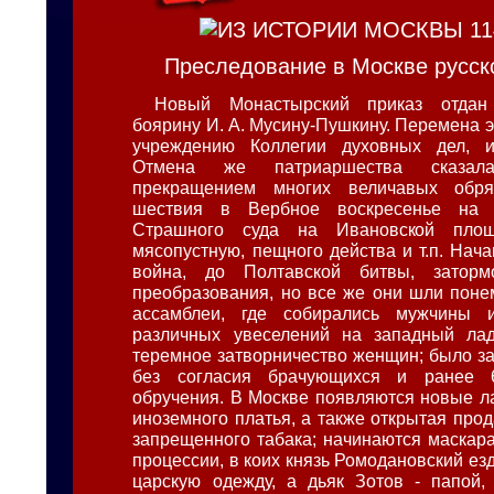
Преследование в Москве русск
Новый Монастырский приказ отдан
боярину И. А. Мусину-Пушкину. Перемена э
учреждению Коллегии духовных дел, 
Отмена же патриаршества сказа
прекращением многих величавых обря
шествия в Вербное воскресенье на о
Страшного суда на Ивановской пло
мясопустную, пещного действа и т.п. Нач
война, до Полтавской битвы, заторм
преобразования, но все же они шли поне
ассамблеи, где собирались мужчины
различных увеселений на западный лад
теремное затворничество женщин; было з
без согласия брачующихся и ранее 
обручения. В Москве появляются новые л
иноземного платья, а также открытая про
запрещенного табака; начинаются маскар
процессии, в коих князь Ромодановский ез
царскую одежду, а дьяк Зотов - папой,