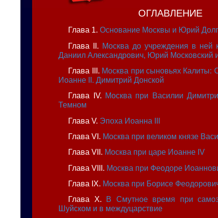
ОГЛАВЛЕНИЕ
Глава 1.
Основание Москвы и Юрий Дол
Глава II.
Москва до учреждения в ней к
Даниил Александрович, Юрий Московский 
Глава III.
Москва при сыновьях Калиты: 
Иоанне II. Димитрий Донской
Глава IV.
Москва при Василии Димитри
Темном
Глава V.
Эпоха Иоанна III
Глава VI.
Москва при великом князе Васил
Глава VII.
Москва при царе Иоанне IV
Глава VIII.
Москва при Феодоре Иоаннов
Глава IX.
Москва при Борисе Феодорови
Глава X.
В Смутное время при самоз
Шуйском и в междуцарствие