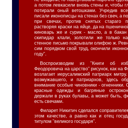
а потом левкасили вновь стены и, чтобы г
потирали оный ветошками. Учредив все
писали иконописцы на стенах без свеч, а п
при свечах, против снятых стараго п
растворяя краски на яйце, да на пшенично
киноварь же и сурик - масло, а в бакан
скипидар клали, золотили же только н
стенное письмо покрывали олифою ж. Рев
сим порядком свой труд, окончили иконно
году".
Воспроизводим из "Книги об изб
Феодоровича на царство" рисунок, как на 
возлагает иерусалимский патриарх митру.
возмужавшего, и патриархов, здесь о
внимание особые чиновники - огненники. 
красные одежды и багряные остроко
держали в руках булавы, а может быть, ф
есть свечами.
Филарет Никитич сделался соправителем
этом качестве, а равно как и отец госуд
титулом "великого государя".