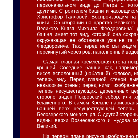
первоначальном виде до Петра 1, кот
другими. Строителем башни и часовщико
Христофор Галловей. Воспроизводим на 
книги "Об избрании на царство Великого 
Великого Князя Михаила Феодоровича" р
башня имеет тот вид, который она сохран
окружающая ее обстановка уже не та, 
Феодоровиче. Так, перед нею мы видим 
перекинутый через ров, наполненный водо
Самая главная кремлевская стена пок
крышей. Соседние башни, как, например
висел всполошный (набатный) колокол, и
теперь вид. Перед главной стеной в
невысокие стены; перед ними изображен
теперь несуществующих, деревянных цер
стороне виден Покровский собор, или х
Блаженного. В самом Кремле нарисованы
башней верх несуществующей теперь 
Белозерского монастыря. С другой сторон
видны верхи Вознесенского и Чудова м
Великий.
На первом плане рисунка изображено 