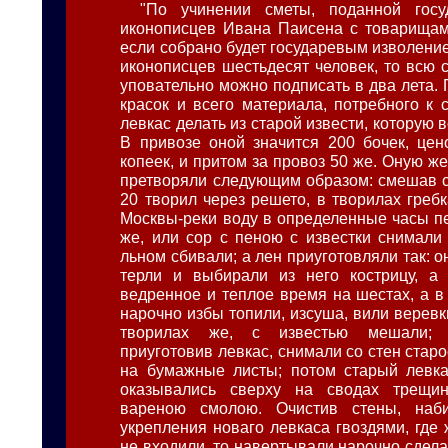
"По учинении сметы, поданной гос
иконописцев Ивана Паисена с товарищами
если собрано будет государевым изволени
иконописцев шестьдесят человек, то всю 
уповательно можно подписать в два лета.
красок и всего материала, потребного к 
левкас делать из старой извести, которую в
В привозе оной значится 200 бочек, це
копеек, и притом за провоз 50 же. Оную же
претворяли следующим образом: смешав с
20 творил через решето, в творилах греб
Москвы-реки воду в определенные часы п
же, или сор с пеною с известки снимали
льном сбивали; а лен приуготовляли так: 
терли и выбирали из него кострицу, а
ведренное и теплое время на шестах, а в
нарочно избы топили, изсуша, вили веревки,
творилах же, с известью мешали; 
приуготовив левкас, снимали со стен стар
на бумажные листы; потом старый левка
оказывались сверху на сводах трещи
вареною смолою. Очистив стены, наб
укрепления новаго левкаса гвоздями, где 
не входили, то навертывали нарочно сдел