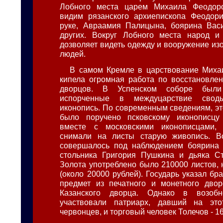
Лобного места царем Михаила Феодор
видим рязанского архиепископа Феодори
руке, Авраамия Палицына, боярина Вас
других. Вокруг Лобного места народ и 
дозволяет видеть одежду и вооружение из
людей.
В самом Кремле в царствование Миха
кипела огромная работа по восстановле
дворцов. В Успенском соборе были
испорченные в междуцарствие свод
иконопись. По современным сведениям, эт
было поручено псковскому иконописцу
вместе с московскими иконописцами,
снимали на листы старую живопись. В
совершалось под наблюдением боярина 
стольника Григория Пушкина и дьяка Ст
Золота употреблено было 210000 листов, 
(около 20000 рублей). Государь указал бра
предмет из печатного и монетного двор
Казанского дворца. Однако в возобн
участвовали патриарх, давший на эт
червонцев, и торговый человек Толечов - 1