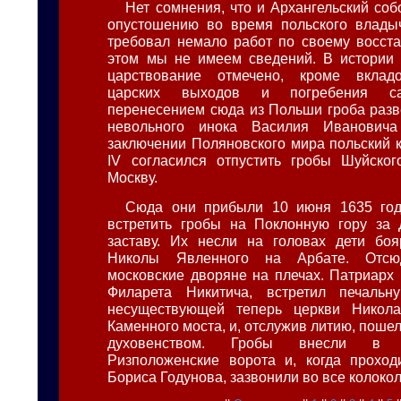
Нет сомнения, что и Архангельский соб
опустошению во время польского владыч
требовал немало работ по своему восст
этом мы не имеем сведений. В истории 
царствование отмечено, кроме вклад
царских выходов и погребения сам
перенесением сюда из Польши гроба разв
невольного инока Василия Ивановича
заключении Поляновского мира польский 
IV согласился отпустить гробы Шуйско
Москву.
Сюда они прибыли 10 июня 1635 го
встретить гробы на Поклонную гору за 
заставу. Их несли на головах дети боя
Николы Явленного на Арбате. Отсю
московские дворяне на плечах. Патриарх
Филарета Никитича, встретил печаль
несуществующей теперь церкви Никола
Каменного моста, и, отслужив литию, пошел
духовенством. Гробы внесли в 
Ризположенские ворота и, когда проход
Бориса Годунова, зазвонили во все колокол