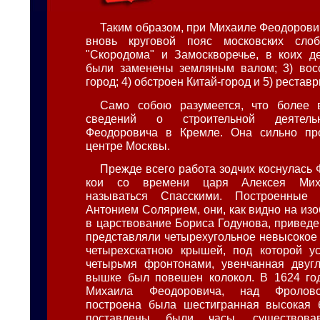
Таким образом, при Михаиле Феодорович
вновь круговой пояс московских слоб
"Скородома" и Замоскворечье, в коих д
были заменены земляным валом; 3) вос
город; 4) обстроен Китай-город и 5) рестав
Само собою разумеется, что более
сведений о строительной деятель
Феодоровича в Кремле. Она сильно пр
центре Москвы.
Прежде всего работа зодчих коснулась 
кои со времени царя Алексея Миха
называться Спасскими. Построенные 
Антонием Солярием, они, как видно на из
в царствование Бориса Годунова, привед
представляли четырехугольное невысокое 
четырехскатною крышей, под которой у
четырьмя фронтонами, увенчанная двуг
вышке был повешен колокол. В 1624 год
Михаила Феодоровича, над Фроловс
построена была шестигранная высокая 
поставлены были часы, существов