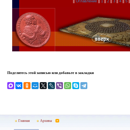
||
Оглавление
||
1
||
2
||
3
||
4
||
5
|
Поделитесь этой записью или добавьте в закладки
Главная
Архивы