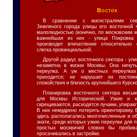
Восток
В сравнении с магистралями сев
Земляного города улицы его восточной 
малолюдностью (конечно, по московским 
важнейшая из них - улица Покровка 
производит впечатление относительно 
слегка провинциальной.
Другой радиус восточного сектора - ул
незаметна в жизни Москвы. Она ничут
переулка. А уж о местных переулках
приходится; не нарушает их посто
спокойствия и близость крупнейшего Курско
Планировка восточного сектора весь
для Москвы Исторической. Узкие и к
скрещиваются, расходятся лучами, упирают
В них немудрено потерять ориентировку. 
здесь располагались многочисленные и 
знати, среди которых узкие переулки для 
простых москвичей словно бы пробива
просачивались в застройке.