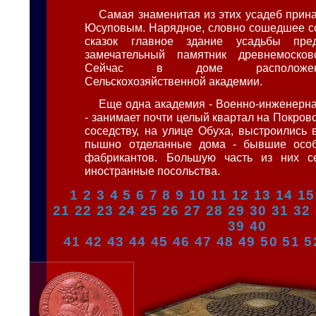
Самая знаменитая из этих усадеб прин
Юсуповым. Нарядное, словно сошедшее со
сказок главное здание усадьбы пред
замечательный памятник древнемосковс
Сейчас в доме расположен
Сельскохозяйственной академии.
Еще одна академия - Военно-инженерн
- занимает почти целый квартал на Покров
соседству, на улице Обуха, выстроились 
пышно отделанные дома - бывшие особ
фабрикантов. Большую часть из них с
иностранные посольства.
1
2
3
4
5
6
7
8
9
10
11
12
13
14
15
21
22
23
24
25
26
27
28
29
30
31
32
39
40
41
42
43
44
45
46
47
48
49
50
51
5