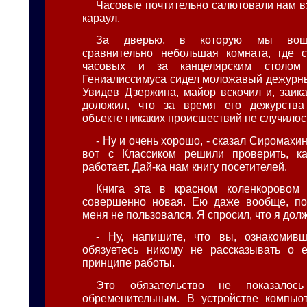
Часовые почтительно салютовали нам в
караул.
За дверью, в которую мы вошл
сравнительно небольшая комната, где 
часовых и за канцелярским столом
Гениалиссимуса сидел моложавый дежурны
Увидев Дзержина, майор вскочил и, заика
доложил, что за время его дежурств
объекте никаких происшествий не случилос
- Ну и очень хорошо, - сказал Сиромахин
вот с Классиком решили проверить, 
работает. Дай-ка нам книгу посетителей.
Книга эта в красном коленкоровом
совершенно новая. Ею даже вообще, по-
меня не пользовался. Я спросил, что я дол
- Ну, напишите, что вы, ознакомив
обязуетесь никому не рассказывать о е
принципе работы.
Это обязательство не показалос
обременительным. В устройстве компьют