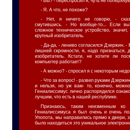
- Вы? - переспросил я, чуть не поперхну
- Я. А что, не похоже?
- Нет, я ничего не говорю, - ска
смутившись. - Но вообще-то... Если вы
сложное техническое устройство, значит,
крупный изобретатель.
- Да-да, - лениво согласился Дзержин. -
лишней скромности, я, надо признаться, 
изобретатель. Кстати, не хотите ли пос
компьютер работает?
- А можно? - спросил я с некоторым нед
- Что за вопрос! - развел руками Дзержин.
и нельзя, но уж вам- то, конечно, можно
Гениалиссимус лично распорядился ознако
лучшим, что есть в нашей республике.
Признаюсь, таким неизменным ко
Гениалиссимуса я был очень и очень по
Упопота, мы направились прямо к двери, 
было находиться это уникальное электронн