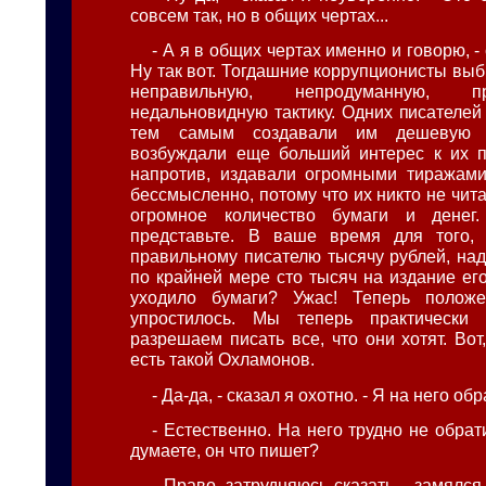
совсем так, но в общих чертах...
- А я в общих чертах именно и говорю, -
Ну так вот. Тогдашние коррупционисты вы
неправильную, непродуманную, 
недальновидную тактику. Одних писателей
тем самым создавали им дешевую п
возбуждали еще больший интерес к их п
напротив, издавали огромными тиражами
бессмысленно, потому что их никто не чит
огромное количество бумаги и денег
представьте. В ваше время для того, 
правильному писателю тысячу рублей, над
по крайней мере сто тысяч на издание его
уходило бумаги? Ужас! Теперь положе
упростилось. Мы теперь практически
разрешаем писать все, что они хотят. Вот
есть такой Охламонов.
- Да-да, - сказал я охотно. - Я на него о
- Естественно. На него трудно не обра
думаете, он что пишет?
- Право, затрудняюсь сказать, - замялся 