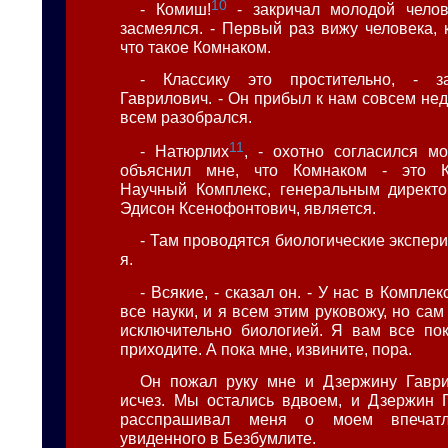
10
- Комиш!
- закричал молодой челов
засмеялся. - Первый раз вижу человека, 
что такое Комнаком.
- Классику это простительно, - з
Гаврилович. - Он прибыл к нам совсем не
всем разобрался.
11
- Натюрлих
, - охотно согласился м
объяснил мне, что Комнаком - это К
Научный Комплекс, генеральным директо
Эдисон Ксенофонтович, является.
- Там проводятся биологические экспер
я.
- Всякие, - сказал он. - У нас в Компле
все науки, и я всем этим руковожу, но са
исключительно биологией. Я вам все пок
приходите. А пока мне, извините, пора.
Он пожал руку мне и Дзержину Гаври
исчез. Мы остались вдвоем, и Дзержин 
расспрашивал меня о моем впечатл
увиденного в Безбумлите.