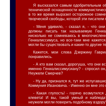
Я высказался самым одобрительным о
технической оснащенности коммунистическ
в то же время выразил осторожное сомне
творческой свободы, которой эти писатели 
- Меня удивило, - сказал я, - что они
должны писать так называемую Гениа
нисколько не сомневаюсь в многочислен
Гениалиссимуса, но все-таки мне кажется
могли бы существовать и какие-то другие т
Кажется, мои слова Дзержину Гаври
понравились.
- А кто вам сказал, дорогуша, что они в
именно Гениалиссимусиану? - спросил он,
Неужели Смерчев?
- Ну да, признался я, тут же испугавши
Коммуния Ивановича. - Именно он мне это в
- Какая глупость! - горячо возмутился
клевета! И вы, такой умный и наблюдат
неужели могли поверить подобному вздору