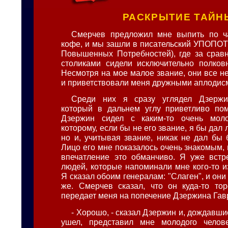
РАСКРЫТИЕ ТАЙН
Смерчев предложил мне выпить по ча
кофе, и мы зашли в писательский УПОПОТ
Повышенных Потребностей), где за срав
столиками сидели исключительно полков
Несмотря на мое малое звание, они все н
и приветствовали меня дружными аплодис
Среди них я сразу углядел Дзержи
который в дальнем углу приветливо пом
Дзержин сидел с каким-то очень мол
которому, если бы не его звание, я бы дал 
но и, учитывая звание, никак не дал бы 
Лицо его мне показалось очень знакомым, 
впечатление это обманчиво. Я уже встр
людей, которые напоминали мне кого-то и
Я сказал обоим генералам: "Слаген", и они
же. Смерчев сказал, что он куда-то то
передает меня на попечение Дзержина Гав
- Хорошо, - сказал Дзержин и, дождавши
ушел, представил мне молодого челов