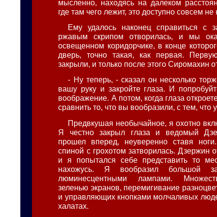
мысленно, находясь на далеком расстоян
где там чего лежит, это доступно совсем не
Ему удалось наконец справиться с з
ржавым скрипом отворилась, и мы ока
освещенном коридорчике, в конце которо
дверь, точно такая, как первая. Перву
закрыли, и только после этого Сиромахин о
- Ну теперь, - сказал он несколько торж
вашу руку и закройте глаза. И попробуй
воображение. А потом, когда глаза откроете
сравнить то, что вы вообразили, с тем, что 
Предвкушая необычайное, я охотно вклю
Я честно закрыл глаза и ведомый Дзе
прошел вперед, неуверенно ставя ноги
спиной с грохотом затворилась. Дзержин о
и я попытался себе представить то мес
нахожусь. Я вообразил большой за
люминесцентными лампами. Множест
зеленью экранов, перемигивание разноцве
и управляющих кнопками молчаливых люд
халатах.