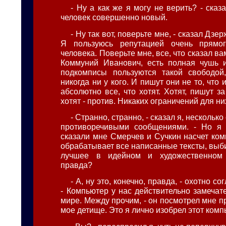
- Ну а как же я могу не верить? - сказа
человек совершенно новый.
- Ну так вот, поверьте мне, - сказал Дзе
Я пользуюсь репутацией очень прямо
человека. Поверьте мне, все, что сказал 
Коммуний Иванович, есть полная чушь и
подкомписы пользуются такой свободой
никогда ни у кого. И пишут они не то, что 
абсолютно все, что хотят. Хотят, пишут з
хотят - против. Никаких ограничений для ни
- Странно, странно, - сказал я, несколь
противоречивыми сообщениями. - Но я н
сказали мне Смерчев и Сучкин насчет ком
обрабатывает все написанные тексты, выб
лучшее в идейном и художественном 
правда?
- А, ну это, конечно, правда, - охотно с
- Компьютер у нас действительно замечат
мире. Между прочим, - он посмотрел мне пря
мое детище. Это я лично изобрел этот комп