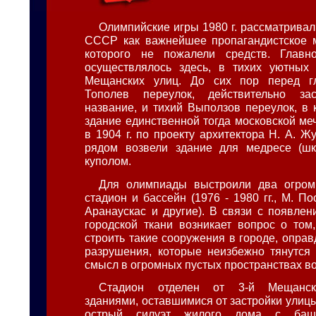
Олимпийские игры 1980 г. рассматривал
СССР как важнейшее пропагандистское м
которого не пожалели средств. Главно
осуществлялось здесь, в тихих уютных 
Мещанских улиц. До сих пор перед г
Тополев переулок, действительно за
название, и тихий Выползов переулок, в 
здание единственной тогда московской ме
в 1904 г. по проекту архитектора Н. А. Жук
рядом возвели здание для медресе (ш
куполом.
Для олимпиады выстроили два огром
стадион и бассейн (1976 - 1980 гг., М. Пос
Аранаускас и другие). В связи с появлен
городской ткани возникает вопрос о том
строить такие сооружения в городе, опра
разрушения, которые неизбежно тянутся 
смысл в огромных пустых пространствах в
Стадион отделен от 3-й Мещанск
зданиями, оставшимися от застройки улиц
острый силуэт жилого дома с баше