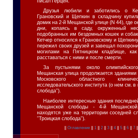
писал Герцен.
Друзья любили и заботились о Кет
Грановский и Щепкин в складчину купил
домик на 2-й Мещанской улице (N 44), где 
дни, копаясь в саду, окруженный не
подобранных им бездомных кошек и собак
Кетчер относился к Грановскому и Щепкину 
пережил своих друзей и завещал похорони
могилами на Пятницком кладбище, ка
расставаться с ними и после смерти.
За пустынями около олимпийског
Мещанская улица продолжается зданиями
Московского областного клиниче
исследовательского института (о нем см. в
слобода").
Наиболее интересные здания последне
Мещанской слободы - 4-й Мещанской
находятся уже на территории соседней сл
"Троицкая слобода").
||
Оглавление
||
1
||
2
||
3
||
4
||
5
||
6
||
7
|