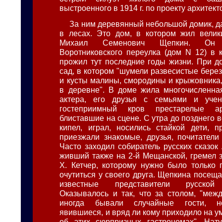
выстроенного в 1914 г. по проекту архитект
За ним деревянный небольшой домик, д
в лесах. Это дом, в котором жил велик
Михаил Семенович Щепкин. Он
Воротниковского переулка (дом N 12) в к
прожил тут последние годы жизни. При 
сад, в котором "шумели развесистые бере
и кусты малины, смородины и крыжовника,
в деревне". В доме жила многочисленна
актера, его друзья с семьями и уче
гостеприимный кров престарелые арт
блиставшие на сцене. С утра до позднего 
кипел, играл, носились стайкой дети, п
приезжали знакомые, друзья, почитатели 
Часто заходил собиратель русских сказок
живший также на 2-й Мещанской, гремел 
X. Кетчер, которому нужно было только 
очутиться у своего друга. Щепкина посеща
известные представители русской 
Оказывалось и так, что за столом, "ме
иногда бывали случайные гости, н
явившиеся, и вряд ли кому приходило на у
об этих сюрпризных гастрономах". Нату