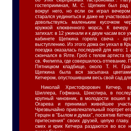
гостеприимная, М. С. Щепкин был рад
вокруг него, но если он играл вечером
старался уединиться и даже не участвовал
довольствуясь маленьким кусочком че
кружкой клюквенного морса. К вечеру
затихал: в 12 ужинали и к двум часам все у
кабинете Щепкина горела свеча - арт
выступлению. Из этого дома он уехал в Кр
поездка оказалась последней для него: 1 а
скончался в Ялте. Гроб с телом артиста п
св. Филиппа, где совершилось отпевание. 
Пятницком кладбище, около Т. Н. Гран
Щепкина была вся засыпана цветами
Кетчером, опустошившим весь свой сад для
Николай Христофорович Кетчер, вр
Шиллера, Гофмана, Шекспира, в после
крупный чиновник, в молодости вошел в
Огарева и принимал живейшее участ
Чрезвычайно привлекательный портрет его
Герцен в "Былом и думах", посвятив Кетче
притеснения" своих друзей, целую главу.
смех и крик Кетчера раздаются во все н