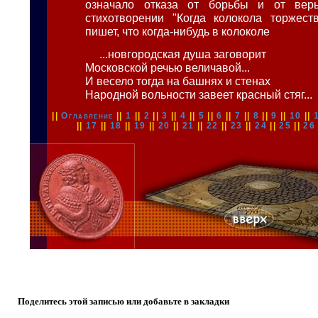
означало отказа от борьбы и от вер
стихотворении "Когда колокола торжест
пишет, что когда-нибудь в колоколе
...новгородская душа заговорит
Московской речью величавой...
И весело тогда на башнях и стенах
Народной вольности завеет красный стяг...
||
Оглавление
||
1
||
2
||
3
||
4
||
5
||
6
||
7
||
8
||
9
||
10
||
||
17
||
18
||
19
||
20
||
21
||
22
||
23
||
24
||
25
||
26
Поделитесь этой записью или добавьте в закладки