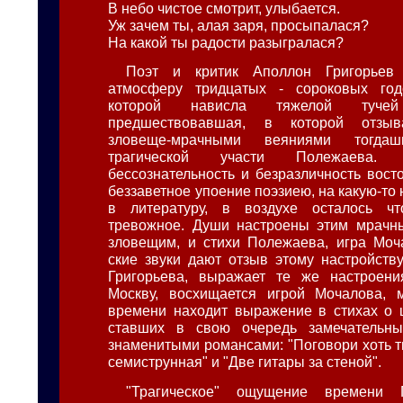
В небо чистое смотрит, улыбается.
Уж зачем ты, алая заря, просыпалася?
На какой ты радости разыгралася?
Поэт и критик Аполлон Григорьев 
атмосферу тридцатых - сороковых год
которой нависла тяжелой туче
предшествовавшая, в которой отзыва
зловеще-мрачными веяниями тогд
трагической участи Полежаева.
бессознательность и безразличность восто
беззаветное упоение поэзиею, на какую-т
в литературу, в воздухе осталось ч
тревожное. Души настроены этим мрачн
зловещим, и стихи Полежаева, игра Моч
ские звуки дают отзыв этому настройству
Григорьева, выражает те же настроени
Москву, восхищается игрой Мочалова, 
времени находит выражение в стихах о 
ставших в свою очередь замечательн
знаменитыми романсами: "Поговори хоть т
семиструнная" и "Две гитары за стеной".
"Трагическое" ощущение времени 