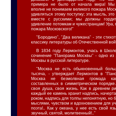
примера не было от начала мира! Мы
вполне не понимаем великого пожара Мос
удивляться этому поступку; эта мысль, это
вместе с русскими; мы должны гордит
удивление потомкам и чужестранцам! Ура, 
пожара Московского!"
"Бородино", "Два великана" - эти стих
классику литературы об Отечественной вой
В 1834 году Лермонтов, учась в Школ
сочинение "Панорама Москвы" - одно из
Москвы в русской литературе.
"Москва не есть обыкновенный больш
тысяча, - утверждает Лермонтов в "Пан
Москва не безмолвная громада кам
составленных в симметрическом порядке..
своя душа, своя жизнь. Как в древнем р
каждый ее камень хранит надпись, начерт
роком, надпись для толпы непонятную, но 
мыслями, чувством и вдохновением для уч
поэта!.. Как у океана, у нее есть свой яз
звучный, святой, молитвенный!.."