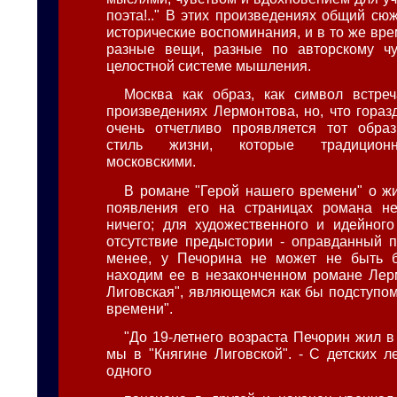
поэта!.." В этих произведениях общий сю
исторические воспоминания, и в то же вр
разные вещи, разные по авторскому чув
целостной системе мышления.
Москва как образ, как символ встре
произведениях Лермонтова, но, что гораз
очень отчетливо проявляется тот обра
стиль жизни, которые традицион
московскими.
В романе "Герой нашего времени" о ж
появления его на страницах романа не
ничего; для художественного и идейног
отсутствие предыстории - оправданный п
менее, у Печорина не может не быть 
находим ее в незаконченном романе Лер
Лиговская", являющемся как бы подступом
времени".
"До 19-летнего возраста Печорин жил в
мы в "Княгине Лиговской". - С детских л
одного