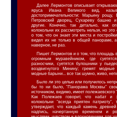
Далее Лермонтов описывает открываю
яруса Ивана Великого вид, назыв
достопримечательности: Марьину рощу, 
Петровский дворец, Сухареву башню и
другие. Конечно, так детально, как оп
колокольни их рассмотреть нельзя, но это
о том, что он знает эти места и постройк
видел их не только в общей панораме, а
наверное, не раз.
Пишет Лермонтов и о том, что площадь 
огромным муравейником, где суетятс
разносчики, суетятся булошники у пьеде
воздвигнутого Минину; гремят модные 
модные барыни... все так шумно, живо, непо
Было ли это целью или получилось непро
бы то ни было, "Панорама Москвы" сво
источником, видимо, имеет полежаевского 
Как Полежаев говорит, что набат и 
колокольни "всегда приятен патриоту",
утверждает, что каждый камень древней
надпись, начертанную временем и ро
мыслями, чувством и вдохновением для уч