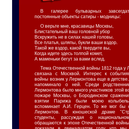
В галерее бульварных завсегдат
постоянные объекты сатиры - модницы:
О верьте мне, красавицы Москвы,
Блистательный ваш головной убор
Вскружить не в силах нашей головы.
Все платья, шляпы, букли ваши вздор.
Такой же вздор, какой твердите вы,
Когда идете здесь толпой комет,
А маменьки бегут за вами вслед.
Тема Отечественной войны 1812 года у 
связана с Москвой. Интерес к события
войны возник у Лермонтова еще в детстве
напоминало о ней. Среди родственни
Лермонтова было много участников этой в
пожаре Москвы, о Бородинском сражении
взятии Парижа были моею колыбель
вспоминает А.И. Герцен. То же мог бы 
Лермонтов. В юношеской драме "Стр
студенты, рассуждая о национальном
обращаются к эпохе Отечественной войны
доказали в двенадцатом году, что мы 