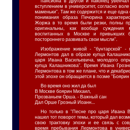
пансиона в другой и наконец увенчал
вступлением в университет, согласно вол
маменьки". Там же содержится и еще одна
понимания образа Печорина характерис
Жоржа в то время были резки, полны пр
оригинальны, как вообще суждения 
воспитанных в Москве и привыкших б
постороннего развивать свои мысли".
Изображение живой - "бунтарской" -
Лермонтов дал в образе купца Калашник
царя Ивана Васильевича, молодого опри
купца Калашникова". Время Ивана Грозн
Лермонтова в том же плане, что и декабрис
этой эпохе он обращается в поэме "Боярин
Во время оно жил да был
В Москве боярин Михаил,
Прозваньем Орша. - Важный сан
Дал Орше Грозный Иоанн...
Но только в "Песне про царя Ивана Ва
нашел тот поворот темы, который дал воз
свою трактовку эпохи и ее связь с сов
время пребывания Лермонтова в универ