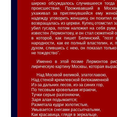
широко обсуждалось случившееся тогда 
происшествие. Проживавший в Москв
ухаживал за приглянувшейся ему женой
надежду уговорить женщину, он похитил ее
возвращалась из церкви. Купец отомстил за
убил гусара, потом наложил на себя руки
известен Лермонтову, и он стал сюжетной ос
в которой, как пишет Белинский, "поэт
народности, как ее полный властелин, и,
духом, слившись с нею, он показал только
не тождество".
Именно в этой поэме Лермонтов рис
лирическую картину Москвы, которая вырас
Над Москвой великой, златоглавою,
Над стеной кремлевской белокаменной
Из-за дальних лесов, из-за синих гор,
По тесовым кровелькам играючи,
Тучки серые разгоняючи,
Заря алая подымается;
Разметала кудри золотистые,
Умывается снегами рассыпчатыми,
Как красавица, глядя в зеркальце,