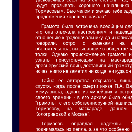
будут прозывать хорошего начальника
Тормасовым. Бью челом и желаю тебе здо
продолжения хорошего начала".
Грамота была встречена всеобщим од
что она отвечала настроениям и надежд
отношению к градоначальнику, да и написан
говорили, остро, с намеками на в
обстоятельства, вызывавшие в обществе 
толки. Однако происхождение грамоты и
узнать присутствующим на маскара
древнерусский воин, доставивший грамоту
исчез, никто не заметил ни когда, ни куда он
Тайна ее авторства открылась лишь
спустя, когда после смерти князя П.А. Вя
мемуариста, одного из умнейших и остр
своего времени - в его архиве была обн
"грамоты" с его собственноручной надпис
Тормасову, на маскараде, данном 
Кологривовой в Москве".
Тормасов оправдал надежды. 
поднималась из пепла, а за что особенно