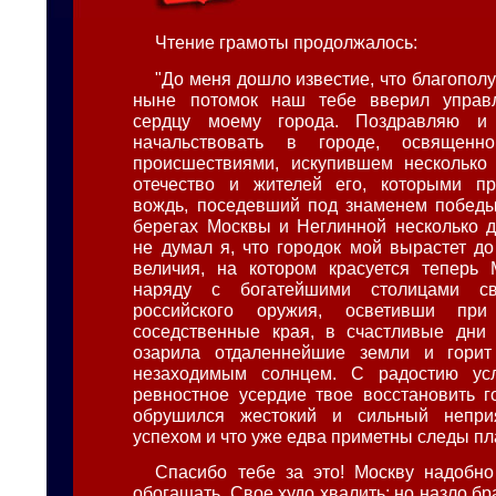
Чтение грамоты продолжалось:
"До меня дошло известие, что благопол
ныне потомок наш тебе вверил управ
сердцу моему города. Поздравляю и
начальствовать в городе, освященн
происшествиями, искупившем несколько
отечество и жителей его, которыми пре
вождь, поседевший под знаменем победы
берегах Москвы и Неглинной несколько д
не думал я, что городок мой вырастет д
величия, на котором красуется теперь 
наряду с богатейшими столицами св
российского оружия, осветивши пр
соседственные края, в счастливые дни 
озарила отдаленнейшие земли и горит
незаходимым солнцем. С радостию ус
ревностное усердие твое восстановить г
обрушился жестокий и сильный неприя
успехом и что уже едва приметны следы п
Спасибо тебе за это! Москву надобн
обогащать. Свое худо хвалить; но назло б