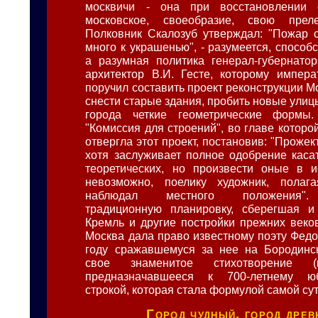
москвичи - она при восстановлении 
московское, своеобразие, свою прел
Полковник Скалозуб утверждал: "Пожар 
много к украшенью", - разумеется, способ
а разумная политика генерал-губернатор
архитектор В.И. Гесте, которому импер
поручил составить проект реконструкции 
снести старые здания, пробить новые улиц
города четкие геометрические формы
"Комиссия для строений", во главе которо
отвергла этот проект, постановив: "Проже
хотя заслуживает полное одобрение каса
теоретических, но произвести оные в и
невозможно, поелику художник, полаг
наблюдал местного положения".
традиционную планировку, сберегшая и
Кремль и другие постройки прежних веко
Москва дала право известному поэту Федо
году сражавшемуся за нее на Бородинск
свое знаменитое стихотворение (к
предназначавшееся к 700-летнему ю
строкой, которая стала формулой самой су
Город чудный, город древн