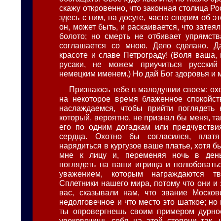
скажу откровенно, что законная столица Ро
здесь с ним, на досуге, часто спорим об э
он, может быть, и раскаивается, что затея
болото; но смерть не отбивает упрямств
соглашается со мною. Дело сделано. Д
красоте и славе Петрограду! (Воля ваша,
русаки, не можем приучиться русский
немецким именем.) Но дай Бог здоровья и 
Признаюсь тебе в малодушии своем: охо
на некоторое время блаженное спокойст
наслаждаемся, чтобы прийти поглядеть 
который, вероятно, не признал бы меня, так
его по одним догадкам или предчувстви
сердца. Охотно бы согласился, плат
нарядиться в кургузое ваше платье, хотя б
мне к лицу и, переменяя ночь в ден
поглядеть на ваши игрища и полюбовать
уважением, которым награждаются тв
Сплетники нашего мира, потому что они и 
вас, сказывали нам, что звание Москов
недолговечное и что место это шаткое; но
ты опровергнешь своим примером дурно
увековечишь себя на этой степени так, 