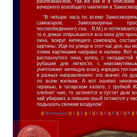
раблезианское, так же как и в описании 
вечернего всеобщего чаепития в Замоскво
"В четыре часа по всему Замоскворе
самоваров; Замоскворечье про
послеобеденного сна. - В.М.) и потягиваетс
то в домах открываются все окна для прох
окна, вокруг кипящего самовара, соста
картины. Идя по улице в этот час дня, вы 
этими картинами направо и налево. Вот н
распахнутого окна, купец, с окладистой 
рубашке для легкости, с невозмутимы
уничтожает кипящую влагу, изредка погла
в разных направлениях: это значит, по ду
по всем жилкам. А вот налево чиновни
геранью, в татарском халате, с трубкой Ж
хлебнет чаю, то затянется и пустит дым к
чай убирают, а пившие оный остаются у ок
подышать свежим воздухом".
||
Оглавление
||
1
||
2
||
3
||
4
||
5
||
6
||
7
||
8
||