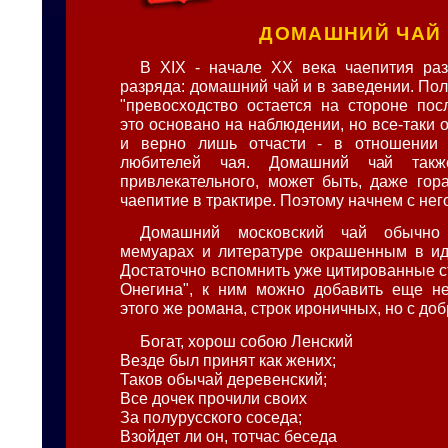
ДОМАШНИЙ ЧАЙ
В XIX - начале XX века чаепития ра
разряда: домашний чай и в заведении. Пол
"превосходство остается на стороне пос
это основано на наблюдении, но все-таки 
и верно лишь отчасти - в отношении 
любителей чая. Домашний чай такж
привлекательного, может быть, даже гор
чаепитие в трактире. Поэтому начнем с нег
Домашний московский чай обычно
мемуарах и литературе окрашенным в ид
Достаточно вспомнить уже цитированные с
Онегина", к ним можно добавить еще не
этого же романа, строк ироничных, но с до
Богат, хорош собою Ленский
Везде был принят как жених;
Таков обычай деревенский;
Все дочек прочили своих
За полурусского соседа;
Взойдет ли он, тотчас беседа