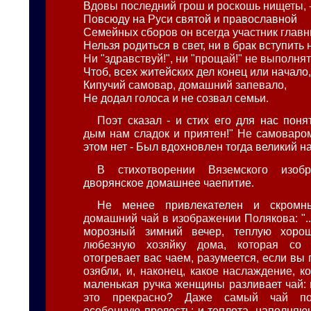
Вдовы последний грош и роскошь нищеты, 
Повсюду на Руси святой и православной
Семейных сборов он всегда участник главн
Нельзя родиться в свет, ни в брак вступить 
Ни "здравствуй!", ни "прощай!" не выполнят
Чтоб, всех житейских дел конец или начало
Кипучий самовар, домашний запевало,
Не додал голоса и не созвал семьи.
Поэт сказал - и стих его для нас поня
дым нам сладок и приятен!" Не самоваром
этом нет - Был вдохновлен тогда великий н
В стихотворении Вяземского изобр
дворянское домашнее чаепитие.
Не менее привлекателен и скромны
домашний чай в изображении Полякова: ".
морозный зимний вечер, теплую хорош
любезную хозяйку дома, которая со
отогревает вас чаем, разумеется, если вы 
озябли, и, наконец, какое наслаждение, к
маленькая ручка женщины разливает чай: 
это прекрасно? Даже самый чай пол
особенную прелесть; и теплота, наполняю