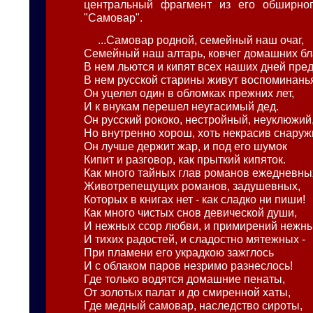
центральный фрагмент из его обширног
"Самовар".
...Самовар родной, семейный наш очаг,
Семейный наш алтарь, ковчег домашних бла
В нем льются и кипят всех наших дней пре
В нем русской старины живут воспоминань
Он уцелел один в обломках прежних лет,
И к внукам перешел неугасимый дед.
Он русский рококо, нестройный, неуклюжий
Но внутренно хорош, хоть некрасив снаруж
Он лучше держит жар, и под его шумок
Кипит и разговор, как прыткий кипяток.
Как много тайных глав романов ежедневны
Животрепещущих романов, задушевных,
Которых в книгах нет - как сладко ни пиши!
Как много чистых снов девической души,
И нежных ссор любви, и примирений нежны
И тихих радостей, и сладостно мятежных -
При пламени его украдкою зажглось
И с облаком паров незримо разнеслось!
Где только водятся домашние пенаты,
От золотых палат и до смиренной хаты,
Где медный самовар, наследство сироты,