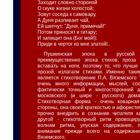
Заходит словно стороной
О скуке жизни холостой;
Зовут соседа к самовару,
А Дуня разливает чай,
Ей шепчут: "Дуня, примечай!"
Потом приносят и гитару;
И запищит она (Бог мой!):
Приди в чертог ко мне златой!..
Пушкинская эпоха в русской 
преимущественно эпоха стихов, проза 
вставать на ноги, поэтому то, что лучше
прозой, излагали стихами. Именно таки
является стихотворение П.А. Вяземского 
очень много информации, мыслей, со
фактически точный и многосторонний 
московского (и шире - русского) дома
Стихотворная форма - очень коварна
стороны, она своей краткостью и афорист
прочно внедрить в сознание читателя к
другой - стихотворный ритм провоциру
волнам ритма, упуская содержание, 
внимание прежде всего на содержани
Вяземского.