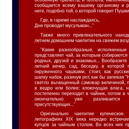
сообщается всему вашему организму и р
неге, подобно той, о которой говорит Пушки
Где, в гареме наслаждаясь,
Дни проводит мусульман..."
Также много привлекательного нахо
летнем домашнем чаепитии на свежем возд
"Какие разнообразные, исполненные
представляет чай, за которым собираются
родных, друзей и знакомых... Вообразите
летний вечер, сад, беседку, в которой 
окруженного чашками, стоит, как русск
шапку набок, разинув рот, как бы запевая "
светло вычищенный самовар величиной, п
в ведро или более; клокочущая влага, 
постепенно переходит в чайник, потом в 
окончательно уже разливается
присутствующих..."
Оригинально чаепитие купеческое
литографиях XIX века нередко встречае
купцов за чайным столом. Во всех них пр