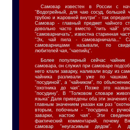
Самовар известен в России с нача
"Водогрейный, для чаю сосуд, большей 
трубою и жаровней внутри" - так определя
Самовар - главный предмет чайного ст
довольно часто вместо "пить чай" упо
"самоварничать", известна старинная час
"Эх, чай пила - самоварничала..." 
самоварницами называли, по свиде
любителей чая, "чаепийц".
Более популярный сейчас чайник 
самовара, он служил при самоваре подсоб
него клали заварку, наливали воду из сам
чайника разливали уже по чашкам.
"посудиной", а "чайником", по объяснени
"охотника до чая". Позже это назва
"посудину". В "Толковом словаре живог
языка" Даля приведены оба эти значения с
главным значением указан как раз "охотн
вторым, побочным - "посудина с ручко
заварки, настою чая". Эти сведен
фактический комментарий, почему Вя
самовар "неугасимым дедом". А д