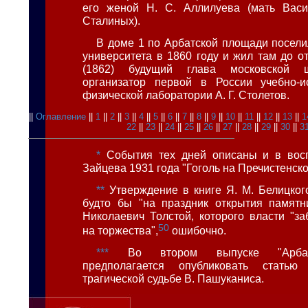
его женой Н. С. Аллилуева (мать Вас
Сталиных).
В доме 1 по Арбатской площади посели
университета в 1860 году и жил там до о
(1862) будущий глава московской 
организатор первой в России учебно-ис
физической лаборатории А. Г. Столетов.
||
Оглавление
||
1
||
2
||
3
||
4
||
5
||
6
||
7
||
8
||
9
||
10
||
11
||
12
||
13
||
1
22
||
23
||
24
||
25
||
26
||
27
||
28
||
29
||
30
||
3
*
События тех дней описаны и в восп
Зайцева 1931 года "Гоголь на Пречистенско
**
Утверждение в книге Я. М. Белицкого
будто бы "на праздник открытия памятн
Николаевич Толстой, которого власти "за
50
на торжества",
ошибочно.
***
Во втором выпуске "Арбатс
предполагается опубликовать стать
трагической судьбе В. Пашуканиса.