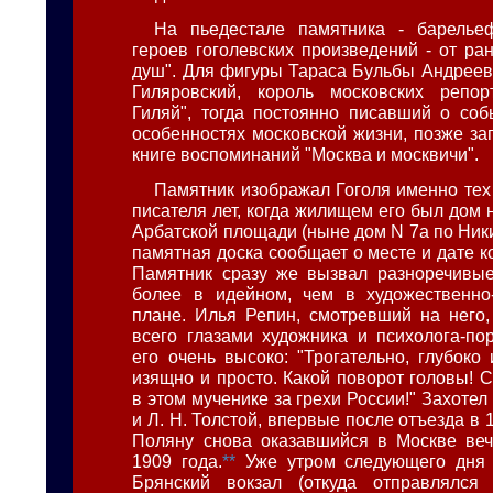
На пьедестале памятника - барелье
героев гоголевских произведений - от ра
душ". Для фигуры Тараса Бульбы Андрееву
Гиляровский, король московских репор
Гиляй", тогда постоянно писавший о со
особенностях московской жизни, позже за
книге воспоминаний "Москва и москвичи".
Памятник изображал Гоголя именно тех
писателя лет, когда жилищем его был дом 
Арбатской площади (ныне дом N 7а по Ник
памятная доска сообщает о месте и дате к
Памятник сразу же вызвал разноречивые
более в идейном, чем в художественно-
плане. Илья Репин, смотревший на него,
всего глазами художника и психолога-пор
его очень высоко: "Трогательно, глубоко
изящно и просто. Какой поворот головы! 
в этом мученике за грехи России!" Захотел
и Л. Н. Толстой, впервые после отъезда в 
Поляну снова оказавшийся в Москве веч
1909 года.
**
Уже утром следующего дня 
Брянский вокзал (откуда отправлялся