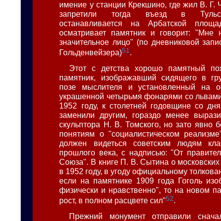
имение у станции Крекшино, где жил В. Г. 
запретили тогда въезд в Тульс
останавливается на Арбатской площа
осматривает памятник и говорит: "Мне 
значительное лицо" (по дневниковой запи
51
Гольденвейзера)
.
Этот с детства хорошо памятный п
памятник, изображавший сидящего в гру
позе мыслителя и установленный на о
украшенной четырьмя фонарями со львами 
1952 году, к столетней годовщине со дня
заменили другим, гораздо менее вырази
скульптора Н. В. Томского, но зато явно
понятиям о "социалистическом реализме
должен видеться советским людям кла
прошлого века, с надписью: "От правител
Союза". В книге П. В. Сытина о московских
в 1952 году, в угоду официальному толкова
если на памятнике 1909 года Гоголь из
физически и нравственно", то на новом п
52
рост, в полном расцвете сил"
.
Прежний монумент отправили снача