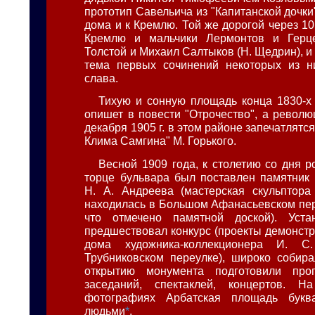
прототип Савельича из "Капитанской дочки
дома и к Кремлю. Той же дорогой через 10 
Кремлю и мальчики Лермонтов и Герц
Толстой и Михаил Салтыков (Н. Щедрин), и 
тема первых сочинений некоторых из ни
слава.
Тихую и сонную площадь конца 1830-х 
опишет в повести "Отрочество", а револ
декабря 1905 г. в этом районе запечатлятс
Клима Самгина" М. Горького.
Весной 1909 года, к столетию со дня р
торце бульвара был поставлен памятник
Н. А. Андреева (мастерская скульптора
находилась в Большом Афанасьевском пере
что отмечено памятной доской). Уста
предшествовал конкурс (проекты демонстр
дома художника-коллекционера И. С
Трубниковском переулке), широко собира
открытию монумента подготовили про
заседаний, спектаклей, концертов. Н
фотографиях Арбатская площадь букв
людьми
*
.