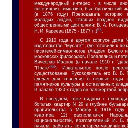
международный интерес - в числе инос
посетивших гимназию, был бразильский им
(в 1876 году.) Преподавать историю 
молодых людей, ставших позднее вид
общественными деятелями: В. А. Гольцева (
53
Н. И. Кареева (1875 - 1877 гг.)
.
С 1910 года в другом корпусе дома 
издательство "Мусагет", где готовили к пе
писателей-символистов (Андрея Белого и
московских философов. Появлялись и пете
Вячеслав Иванов (в начале 1910 г. "дав
54
"Праге"
). Издательство после револ
существование. Руководитель его В. В.
сделал для спасения в первые годы с
памятников культуры в оставленных владе
В начале 1920-х годов он пал жертвой реп
В соседнем, тоже видном с площади
богатых квартир N 29 в глубине бульвар
правительства в Москву в 1918 году 
квартира 12) располагался Народн
национальностей, возглавляемый И. В. 
начала работать секретарем-машинистко