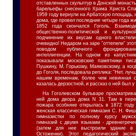
отставленных скульптур в Донской монаст
барельефы снесенного Храма Христа Спа
1959 году вернули на Арбатскую площадь, н
дома, где провел последние четыре года ж
1852 года скончался Гоголь. Взаимод
общественно-политической и культурн
подчинение их вкусам одного властели
очевидно! Недаром на заре "оттепели" это
поводом публичного фрондирован
интеллигенции. На одном из капустник
показывали московские памятники пис
Пушкину, М. Горькому, Маяковскому, а ко
до Гоголя, последовала реплика: "Нет, лучш
нашим временам, более чем невинная с
казалась дерзостной, и рассказ о ней был у 
На Гоголевском бульваре просматрива
ней дома двора дома N 31. Там в пере
пожара особняке открылась в 1872 году
женская классическая гимназия С. Н. Фиш
гимназистки по полному курсу мужск
гимназий с двумя языками - древнегрече
(затем для нее выстроили здание в 
Остоженки). Этот педагогический эксп