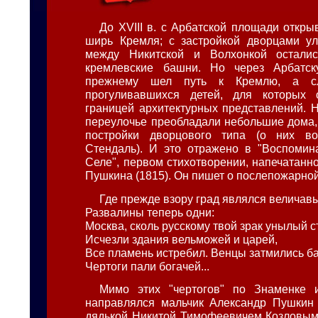
До XVIII в. с Арбатской площади откры
ширь Кремля; с застройкой дворцами ул
между Никитской и Волхонкой остали
кремлевские башни. Но через Арбатс
прежнему шел путь к Кремлю, а сл
прогуливавшихся детей, для которых 
границей архитектурных представлений. Н
переулочье преобладали небольшие дома, 
постройки дворцового типа (о них в
Стендаль). И это отражено в "Воспомин
Селе", первом стихотворении, напечатанн
Пушкина (1815). Он пишет о послепожарно
Где прежде взору град являлся величав
Развалины теперь одни:
Москва, сколь русскому твой зрак унылый 
Исчезли здания вельможей и царей,
Все пламень истребил. Венцы затмились б
Чертоги пали богачей...
Мимо этих "чертогов" по Знаменке 
направлялся мальчик Александр Пушкин
дядькой Никитой Тимофеевичем Козловым 